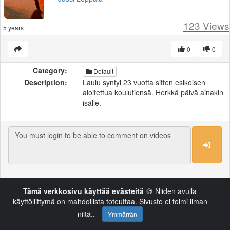
123
Views
5 years
0
0
Category:
Default
Description:
Laulu syntyi 23 vuotta sitten esikoisen
aloitettua koulutiensä. Herkkä päivä ainakin
isälle.
Load More
Tämä verkkosivu käyttää evästeitä
🍪 Niiden avulla
käyttöliittymä on mahdollista toteuttaa. Sivusto ei toimi ilman
Powered by AVideo ® Platform v14.3
niitä..
Ymmärrän