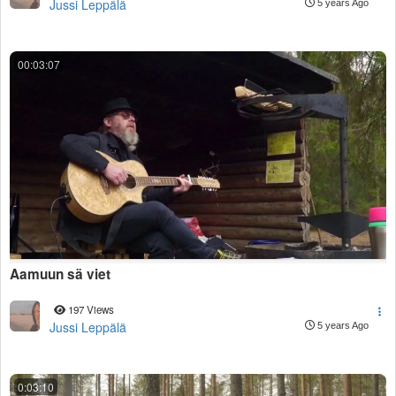
Jussi Leppälä
5 years Ago
00:03:07
Aamuun sä viet
197 Views
Jussi Leppälä
5 years Ago
0:03:10