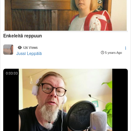
Enkeleitä reppuun
126 Views
Jussi Leppälä
5 years Ago
0:03:03