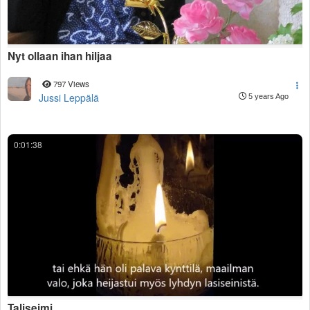
Nyt ollaan ihan hiljaa
797 Views
Jussi Leppälä
5 years Ago
0:01:38
Taliseimi