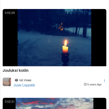
0:02:29
Jouluksi kotiin
160 Views
Jussi Leppälä
5 years Ago
0:02:31