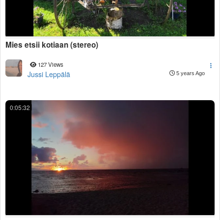
Mies etsii kotiaan (stereo)
127 Views
Jussi Leppälä
5 years Ago
0:05:32