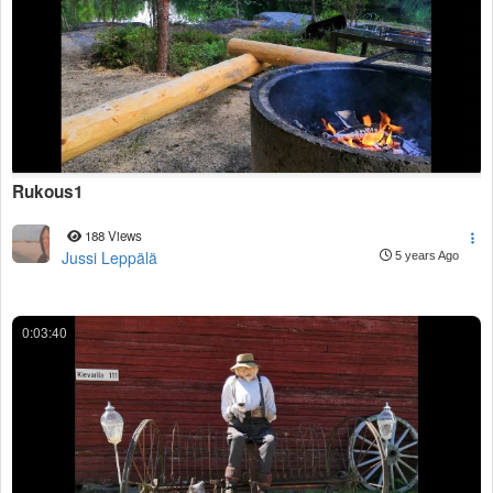
Rukous1
188 Views
Jussi Leppälä
5 years Ago
0:03:40