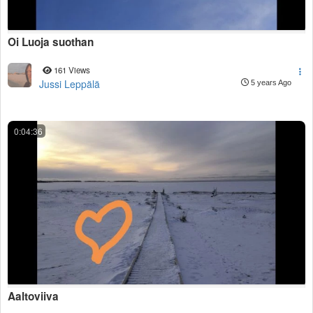
Oi Luoja suothan
161 Views
Jussi Leppälä
5 years Ago
0:04:36
Aaltoviiva