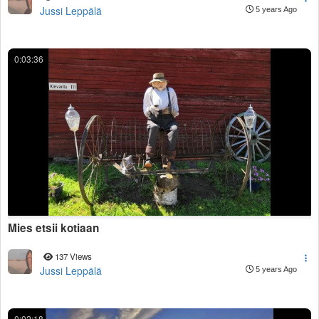
Jussi Leppälä
5 years Ago
0:03:36
Mies etsii kotiaan
137 Views
Jussi Leppälä
5 years Ago
0:02:18