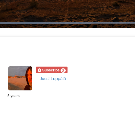
Loaded
:
100.00%
uration
:18
Subscribe
2
Jussi Leppälä
5 years