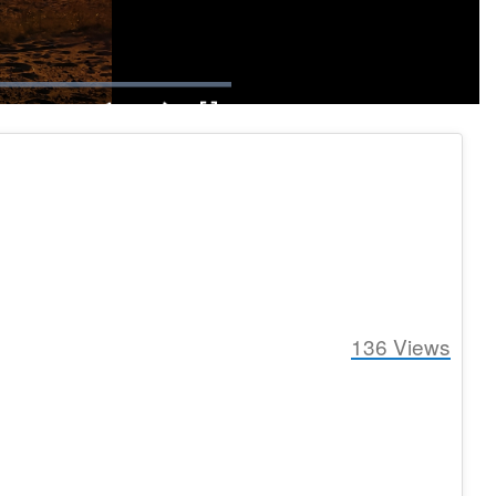
1x
Playback
Fullscreen
social
Rate
136
Views