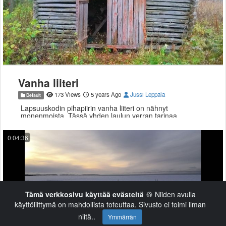
Vanha liiteri
173 Views
5 years Ago
Jussi Leppälä
Default
Lapsuuskodin pihapiirin vanha liiteri on nähnyt
monenmoista. Tässä yhden laulun verran tarinaa.
0:04:36
Tämä verkkosivu käyttää evästeitä
🍪 Niiden avulla
käyttöliittymä on mahdollista toteuttaa. Sivusto ei toimi ilman
niitä..
Ymmärrän