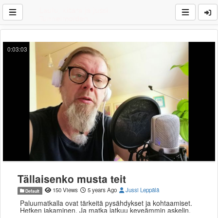
0:03:03
Tällaisenko musta teit
150 Views
5 years Ago
Jussi Leppälä
Default
Paluumatkalla ovat tärkeitä pysähdykset ja kohtaamiset.
Hetken jakaminen. Ja matka jatkuu keveämmin askelin.