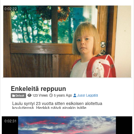
0:02:22
Enkeleitä reppuun
123 Views
5 years Ago
Jussi Leppälä
Default
Laulu syntyi 23 vuotta sitten esikoisen aloitettua
koulutiensä. Herkkä päivä ainakin isälle.
0:02:31