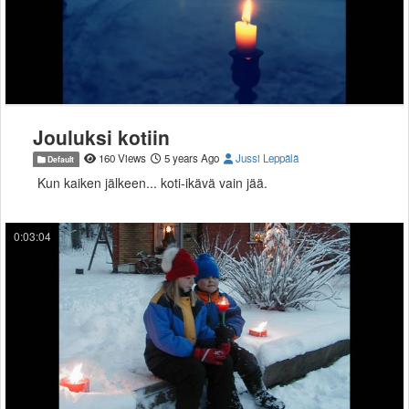
Jouluksi kotiin
160 Views
5 years Ago
Jussi Leppälä
Default
Kun kaiken jälkeen... koti-ikävä vain jää.
0:03:04