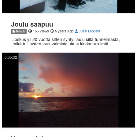
Joulu saapuu
155 Views
5 years Ago
Jussi Leppälä
Default
Joskus yli 20 vuotta sitten syntyi laulu siitä tunnelmasta,
mikä tuli lasten jouluvalmisteluja ja kirkkaita silmiä
katsellessa. Sellaista iloa ja hyvää rauhaa tähänkin
jouluun!
0:05:32