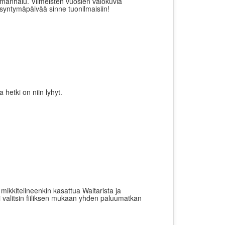
lämänhalu. Viimeisten vuosien valokuvia
 syntymäpäivää sinne tuonilmaisiin!
hetki on niin lyhyt.
mikkitelineenkin kasattua Waltarista ja
ksi valitsin fiiliksen mukaan yhden paluumatkan