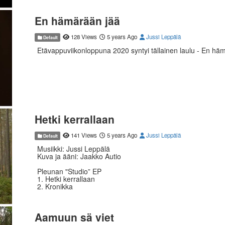
En hämärään jää
128 Views
5 years Ago
Jussi Leppälä
Default
Etävappuviikonloppuna 2020 syntyi tällainen laulu - En hä
Hetki kerrallaan
141 Views
5 years Ago
Jussi Leppälä
Default
Musiikki: Jussi Leppälä
Kuva ja ääni: Jaakko Autio
Pleunan "Studio” EP
1. Hetki kerrallaan
2. Kronikka
3. Aamuun sä viet
4. Rukous
Aamuun sä viet
Kuvattu Kalajoella, Pleunan "Studiolla" 08 05 2020.