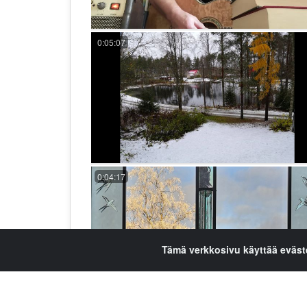
0:05:07
0:04:17
Tämä verkkosivu käyttää eväst