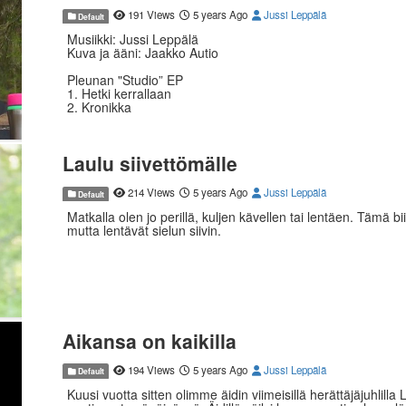
191 Views
5 years Ago
Jussi Leppälä
Default
Musiikki: Jussi Leppälä
Kuva ja ääni: Jaakko Autio
Pleunan "Studio” EP
1. Hetki kerrallaan
2. Kronikka
3. Aamuun sä viet
4. Rukous
Laulu siivettömälle
Kuvattu Kalajoella, Pleunan "Studiolla" 08 05 2020.
214 Views
5 years Ago
Jussi Leppälä
Default
Matkalla olen jo perillä, kuljen kävellen tai lentäen. Tämä bi
mutta lentävät sielun siivin.
Aikansa on kaikilla
194 Views
5 years Ago
Jussi Leppälä
Default
Kuusi vuotta sitten olimme äidin viimeisillä herättäjäjuhlill