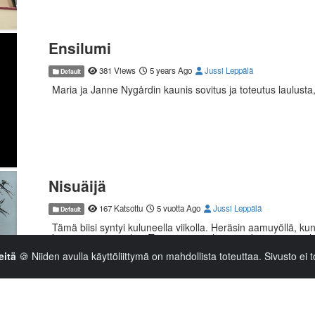
Ensilumi
381 Views
5 years Ago
Jussi Leppälä
Default
Maria ja Janne Nygårdin kaunis sovitus ja toteutus laulusta,
Nisuäijä
167 Katsottu
5 vuotta Ago
Jussi Leppälä
Default
Tämä biisi syntyi kuluneella viikolla. Heräsin aamuyöllä, ku
kirjoittamaan se ylös. Tämän myötä hyvää adventtia ja jou
eitä
🍪 Niiden avulla käyttöliittymä on mahdollista toteuttaa. Sivusto ei t