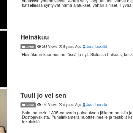
vuotissyntymäpäivänsä. Äidillä säilyi loppuun asti vahva e
katsellessa syntyivät nämä ajatukset, vähän siniset. Hyvää
Heinäkuu
283 Views
5 years Ago
Jussi Leppälä
Default
Heinäkuun kauneus on tässä ja nyt. Sielussa haikeus, koska 
Tuuli jo vei sen
180 Views
5 years Ago
Jussi Leppälä
Default
Sain Ibanezin TA35-vahvarin putsauksen jälkeen henkiin ja 
Dostojevskista. Puhelinkamera nuottitelineelle ja testibiisi
tekeleistä.