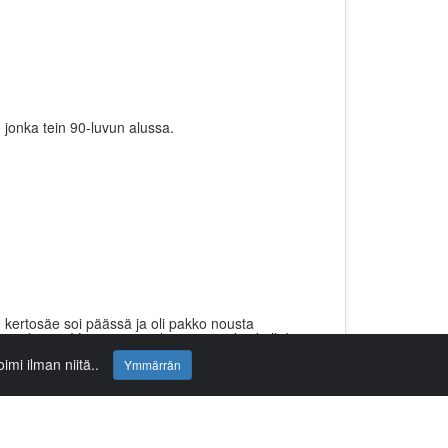
 jonka tein 90-luvun alussa.
n kertosäe soi päässä ja oli pakko nousta
lun odotusta! Lämmintä valoa pimeän keskelle!
oimi ilman niitä..
Ymmärrän