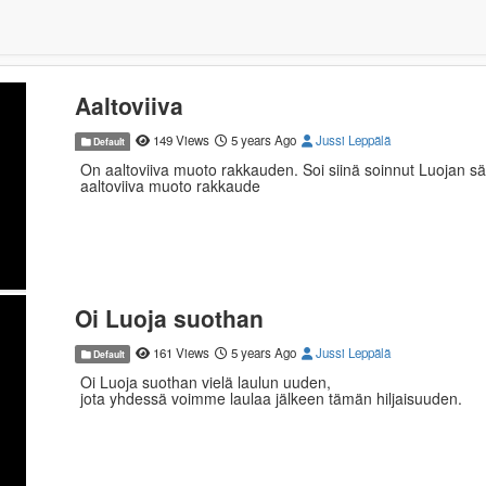
Aaltoviiva
149 Views
5 years Ago
Jussi Leppälä
Default
On aaltoviiva muoto rakkauden. Soi siinä soinnut Luojan s
aaltoviiva muoto rakkaude
Oi Luoja suothan
161 Views
5 years Ago
Jussi Leppälä
Default
Oi Luoja suothan vielä laulun uuden,
jota yhdessä voimme laulaa jälkeen tämän hiljaisuuden.